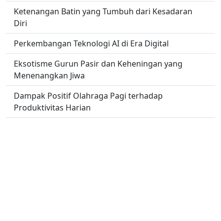
Ketenangan Batin yang Tumbuh dari Kesadaran
Diri
Perkembangan Teknologi AI di Era Digital
Eksotisme Gurun Pasir dan Keheningan yang
Menenangkan Jiwa
Dampak Positif Olahraga Pagi terhadap
Produktivitas Harian
Informasi Akurat sebagai Pondasi Pengambilan
Keputusan
Petualangan Tak Terlupakan di Pegunungan
Himalaya
No links found.