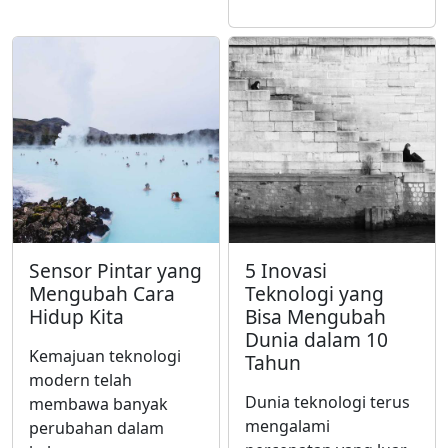
Sensor Pintar yang
5 Inovasi
Mengubah Cara
Teknologi yang
Hidup Kita
Bisa Mengubah
Dunia dalam 10
Kemajuan teknologi
Tahun
modern telah
Dunia teknologi terus
membawa banyak
mengalami
perubahan dalam