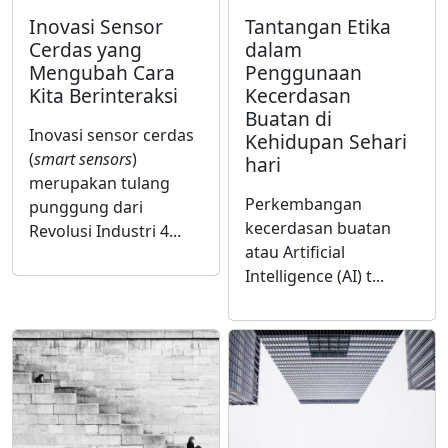
Inovasi Sensor
Tantangan Etika
Cerdas yang
dalam
Mengubah Cara
Penggunaan
Kita Berinteraksi
Kecerdasan
Buatan di
Inovasi sensor cerdas
Kehidupan Sehari
(
smart sensors
)
hari
merupakan tulang
Perkembangan
punggung dari
kecerdasan buatan
Revolusi Industri 4...
atau Artificial
Intelligence (AI) t...