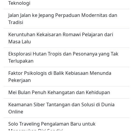
Teknologi
Jalan Jalan ke Jepang Perpaduan Modernitas dan
Tradisi
Keruntuhan Kekaisaran Romawi Pelajaran dari
Masa Lalu
Eksplorasi Hutan Tropis dan Pesonanya yang Tak
Terlupakan
Faktor Psikologis di Balik Kebiasaan Menunda
Pekerjaan
Mei Bulan Penuh Kehangatan dan Kehidupan
Keamanan Siber Tantangan dan Solusi di Dunia
Online
Solo Traveling Pengalaman Baru untuk
Menemukan Diri Sendiri