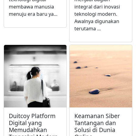
membawa manusia
integral dari inovasi
menuju era baru ya...
teknologi modern.
Awalnya digunakan
terutama ...
Duitcoy Platform
Keamanan Siber
Digital yang
Tantangan dan
Memudahkan
Solusi di Dunia