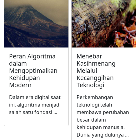
Peran Algoritma
Menebar
dalam
Kasihmenang
Mengoptimalkan
Melalui
Kehidupan
Kecanggihan
Modern
Teknologi
Dalam era digital saat
Perkembangan
ini, algoritma menjadi
teknologi telah
salah satu fondasi ...
membawa perubahan
besar dalam
kehidupan manusia.
Dunia yang dulunya ...