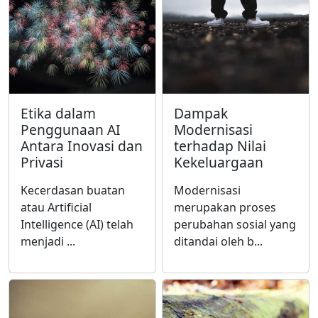
Etika dalam
Dampak
Penggunaan AI
Modernisasi
Antara Inovasi dan
terhadap Nilai
Privasi
Kekeluargaan
Kecerdasan buatan
Modernisasi
atau Artificial
merupakan proses
Intelligence (AI) telah
perubahan sosial yang
menjadi ...
ditandai oleh b...