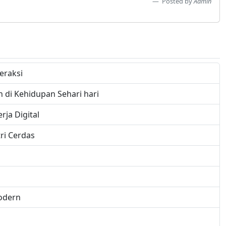
Posted by
Admin
eraksi
di Kehidupan Sehari hari
ja Digital
ri Cerdas
odern