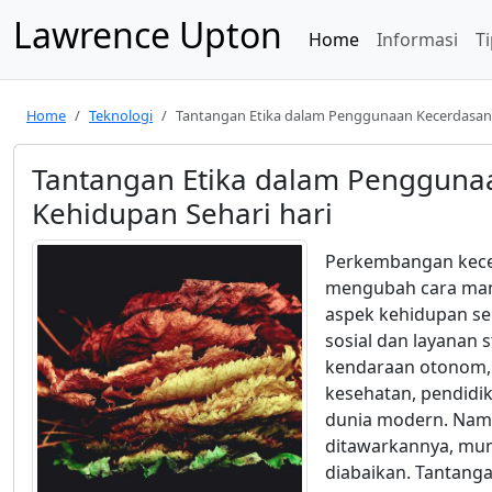
Lawrence Upton
Home
Informasi
Ti
Home
Teknologi
Tantangan Etika dalam Penggunaan Kecerdasan 
Tantangan Etika dalam Pengguna
Kehidupan Sehari hari
Perkembangan kecerd
mengubah cara manu
aspek kehidupan seh
sosial dan layanan 
kendaraan otonom, 
kesehatan, pendidika
dunia modern. Namu
ditawarkannya, munc
diabaikan. Tantanga