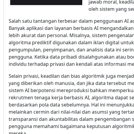
jawab moral, keadil
oleh sistem yang se
Salah satu tantangan terbesar dalam penggunaan AI ad
Banyak aplikasi dan layanan berbasis AI mengandalka
lebih akurat dan personal. Misalnya, sistem pengena
algoritma prediktif digunakan dalam iklan digital un
pengumpulan, penyimpanan, dan analisis data ini seri
pengguna. Ketika data pribadi disalahgunakan atau bo
individu terhadap privasi dan kendali atas informasi me
Selain privasi, keadilan dan bias algoritmik juga menj
yang diberikan oleh manusia, dan jika data tersebut me
sistem AI berpotensi mereproduksi bahkan memperkuat
rekrutmen tenaga kerja berbasis AI, algoritma dapat s
berdasarkan pola data sebelumnya. Hal ini menunjukk
melainkan cermin dari nilai-nilai dan asumsi yang tert
transparansi dan akuntabilitas dalam pengembangan s
pengguna memahami bagaimana keputusan algoritmik d
mereka.