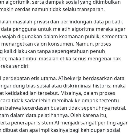
an algoritmik, serta dampak sosial yang ditimbulkan
makin cerdas namun tidak selalu transparan.
alah masalah privasi dan perlindungan data pribadi.
n data pengguna untuk melatih algoritma mereka agar
lan wajah digunakan dalam keamanan publik, sementara
tuk menargetkan calon konsumen. Namun, proses
ng kali dilakukan tanpa sepengetahuan penuh
cor, maka timbul masalah etika serius mengenai hak
reka sendiri.
adi perdebatan etis utama. AI bekerja berdasarkan data
ngandung bias sosial atau diskriminasi historis, maka
 ketidakadilan tersebut. Misalnya, dalam proses
ecara tidak sadar lebih memihak kelompok tertentu
an bahwa kecerdasan buatan tidak sepenuhnya netral,
anam dalam data pelatihannya. Oleh karena itu,
erta penerapan sistem AI menjadi sangat penting agar
ibuat dan apa implikasinya bagi kehidupan sosial